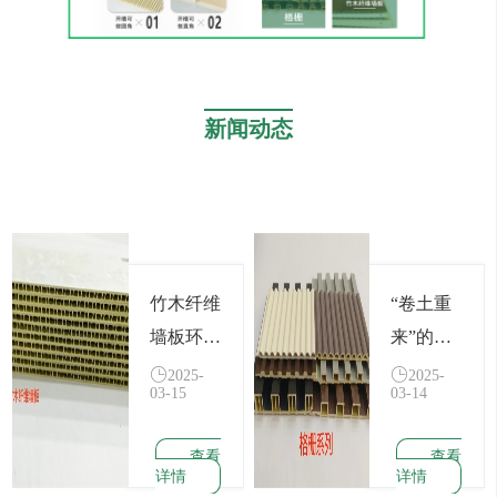
新闻动态
竹木纤维
“卷土重
墙板环保
来”的格
吗?有甲
栅装甲
2025-
2025-
03-15
03-14
醛吗 什
么是竹木
查看
查看
纤维集成
详情
详情