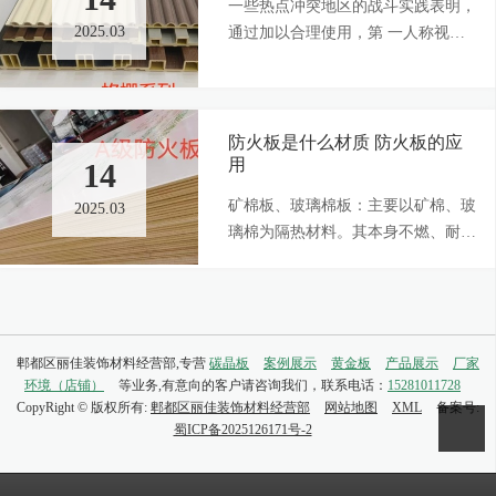
一些热点冲突地区的战斗实践表明，
2025.03
通过加以合理使用，第 一人称视角
的自 杀式无 人机已展示出绕过格栅
装甲的能力。这意味着，格栅装甲今
后的发展走向如何，还需时间来给出
答案。
防火板是什么材质 防火板的应
用
14
矿棉板、玻璃棉板：主要以矿棉、玻
2025.03
璃棉为隔热材料。其本身不燃、耐高
温性能好、质轻。
郫都区丽佳装饰材料经营部,专营
碳晶板
案例展示
黄金板
产品展示
厂家
环境（店铺）
等业务,有意向的客户请咨询我们，联系电话：
15281011728
CopyRight © 版权所有:
郫都区丽佳装饰材料经营部
网站地图
XML
备案号:
蜀ICP备2025126171号-2