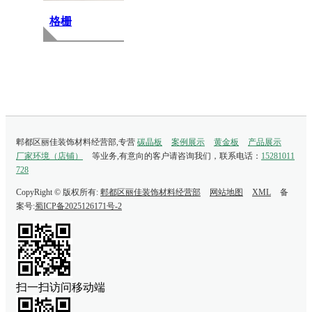
格栅
郫都区丽佳装饰材料经营部,专营
碳晶板
案例展示
黄金板
产品展示
厂家环境（店铺）
等业务,有意向的客户请咨询我们，联系电话：
15281011
728
CopyRight © 版权所有:
郫都区丽佳装饰材料经营部
网站地图
XML
备
案号:
蜀ICP备2025126171号-2
扫一扫访问移动端