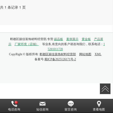
共 1 条记录 1 页
郫都区丽佳装饰材料经营部,专营
碳晶板
案例展示
黄金板
产品展
示
厂家环境（店铺）
等业务,有意向的客户请咨询我们，联系电话：
1
5281011728
CopyRight © 版权所有:
郫都区丽佳装饰材料经营部
网站地图
XML
备案号:
蜀ICP备2025126171号-2
电话咨询
短信咨询
留言咨询
查看地图