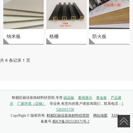
纳米板
格栅
防火板
共 6 条记录 1 页
郫都区丽佳装饰材料经营部,专营
碳晶板
案例展示
黄金板
产品展
示
厂家环境（店铺）
等业务,有意向的客户请咨询我们，联系电话：
1
5281011728
CopyRight © 版权所有:
郫都区丽佳装饰材料经营部
网站地图
XML
备案号:
蜀ICP备2025126171号-2